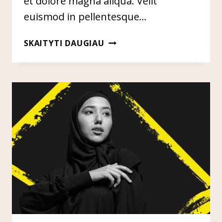
et dolore magna aliqua. Velit
euismod in pellentesque…
LINK
SKAITYTI DAUGIAU
BUILDING
THROUGH
CREATIVE
&
SMART
OUTREACH