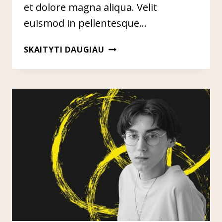
et dolore magna aliqua. Velit
euismod in pellentesque…
GOOGLE
SKAITYTI DAUGIAU
PATENTS
&
FUTURE-
PROOFING
YOUR
SEO